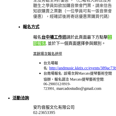
聽生之學員如欲加購音樂會門票，請來信告
知欲購賣之票數（一位學員可有一張音樂會
優惠），經確認後將寄送優惠票購買代碼）
報名方式
報名
台中場工作坊
請於此頁面最下方點擊
立
即報名
, 並於下一個頁面選擇
參與類別。
其餘場次報名途徑
台北場報
http://andmusic.kktix.cc/events/389ac73
名:
台南場報名: 該場次與
Marcato提琴藝術空間
協辦，報名請洽 Marcato提琴藝術空間:
06-2900312/0919-
marcadostudio@gmail.com
723991,
活動洽詢
安玓音服文化有限公司
02-23653395