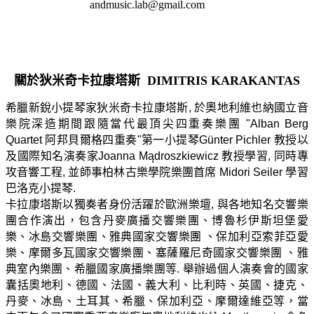
andmusic.lab@gmail.com
關於狄米奇卡拉康塔斯
DIMITRIS KARAKANTAS
希臘新銳小提琴家狄米奇卡拉康塔斯, 於奧地利維也納國立音
樂院深造期間跟隨當代最頂尖四重奏樂團 "Alban Berg
Quartet 阿邦貝爾格四重奏"第一小提琴Günter Pichler 教授以
及國際知名演奏家Joanna Mądroszkiewicz 教授學習, 同時專
攻音響工程, 並師事柏林古樂學院樂團首席 Midori Seiler 學習
巴洛克小提琴.
卡拉康塔斯以獨奏者身份活躍於歐洲樂壇, 與各地知名交響樂
博魯杉伊斯坦堡愛
團合作演出，包含丹麥廣播交響樂團、
樂
雅典國家交響樂團 、
、冰島交響樂團、
保加利亞索菲亞愛
、
、雅
樂、摩爾多瓦國家交響樂團
塞薩羅尼奇國家交響樂團
典室內樂團、希臘國家廣播樂團
等. 舉辦過個人演奏會的國家
囊括奧地利、德國、法國、義大利、比利時、英國、捷克、
丹麥、冰島、土耳其、希臘、保加利亞、摩爾達維亞等，當